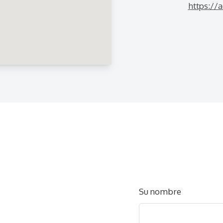
https://
Deje
Su nombre
este
campo