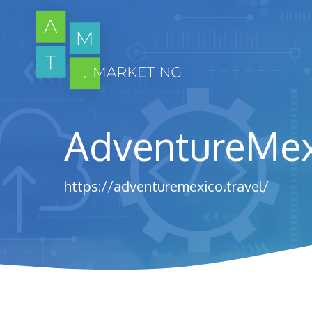
Ir
al
contenido
AdventureMexi
https://adventuremexico.travel/