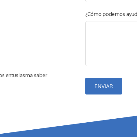
en
blanco
¿Cómo podemos ayud
nos entusiasma saber
ENVIAR